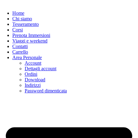
Vai
al
Home
contenuto
Chi siamo
Tesseramento
Corsi
Prenota Immersioni
Viaggi e weekend
Contatti
Carrello
Area Personale
Account
Dettagli account
Ordini
Download
Indirizzi
Password dimenticata