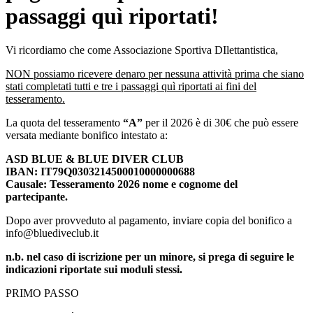
passaggi quì riportati!
Vi ricordiamo che come Associazione Sportiva DIlettantistica,
NON possiamo ricevere denaro per nessuna attività prima che siano
stati completati tutti e tre i passaggi quì riportati ai fini del
tesseramento.
La quota del tesseramento
“A”
per il 2026 è di 30€ che può essere
versata mediante bonifico intestato a:
ASD BLUE & BLUE DIVER CLUB
IBAN: IT79Q0303214500010000000688
Causale: Tesseramento 2026 nome e cognome del
partecipante.
Dopo aver provveduto al pagamento, inviare copia del bonifico a
info@bluediveclub.it
n.b. nel caso di iscrizione per un minore, si prega di seguire le
indicazioni riportate sui moduli stessi.
PRIMO PASSO